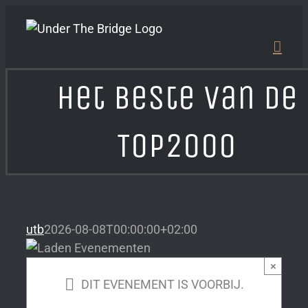
Ga
naar
inhoud
Het Beste Van De
Top2000
utb
2026-08-08T00:00:00+02:00
×
DIT EVENEMENT IS VOORBIJ.