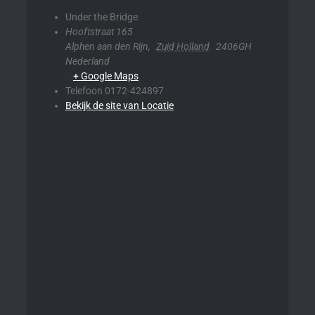
Under the Bridge
Hooftstraat 165
Alphen aan den Rijn
,
Zuid Holland
2406GH
Nederland
+ Google Maps
Telefoon
0172-424897
Bekijk de site van Locatie